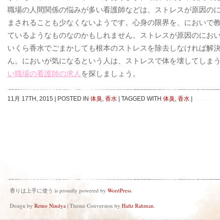
職場の人間関係の悩みが多い看護師などは、ストレスが原因の
まされることも少なくないようです。心身の限界を、においで
ているようなものなのかもしれません。ストレスが原因のにお
いくら香水でごまかしても根本のストレスを除去しなければ解
ん。においが気になるという人は、ストレスで体を壊してしま
い職場の看護師の求人
を探しましょう。
11月 17TH, 2015
|
POSTED IN
体臭
,
香水
|
TAGGED WITH
体臭
,
香水
|
香りは上手に使う is proudly powered by
WordPress
.
Design by
Retno Nindya
| Theme Conversion by
Hafiz Rahman
.