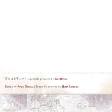
香りは上手に使う is proudly powered by
WordPress
.
Design by
Retno Nindya
| Theme Conversion by
Hafiz Rahman
.