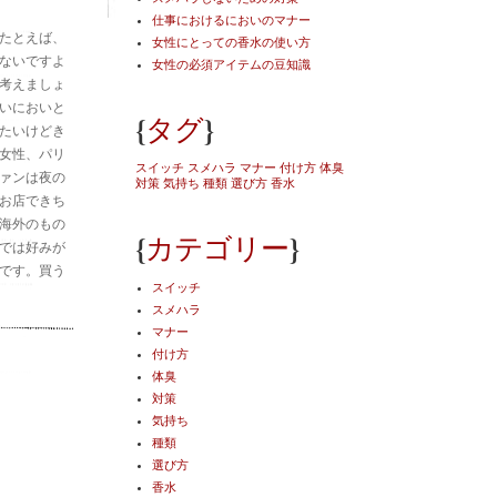
仕事におけるにおいのマナー
たとえば、
女性にとっての香水の使い方
ないですよ
女性の必須アイテムの豆知識
考えましょ
いにおいと
{
}
タグ
たいけどき
女性、パリ
スイッチ
スメハラ
マナー
付け方
体臭
ァンは夜の
対策
気持ち
種類
選び方
香水
お店できち
海外のもの
{
}
カテゴリー
では好みが
です。買う
スイッチ
スメハラ
マナー
付け方
体臭
対策
気持ち
種類
選び方
香水