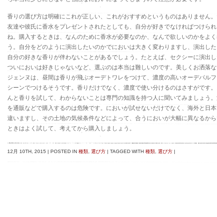
香りの選び方は明確にこれが正しい、これがおすすめというものはありません。
友達や彼氏に香水をプレゼントされたとしても、自分が好きでなければつけられ
ね。購入するときは、なんのために香水が必要なのか、なんで欲しいのかをよく
う。自分をどのように演出したいのかでにおいは大きく変わりますし、演出した
自分の好きな香りが伴わないことがあるでしょう。たとえば、セクシーに演出し
ついにおいは好きじゃないなど、選ぶのは本当は難しいのです。美しくお洒落な
ジェンヌは、昼間は香りが飛ぶオーデトワレをつけて、濃度の高いオーデパルフ
シーンでつけるそうです。香りだけでなく、濃度で使い分けるのはさすがです。
んと香りを試して、わからないことは専門の知識を持つ人に聞いてみましょう。
を通販などで購入するのは危険です。においが試せないだけでなく、海外と日本
違いますし、その土地の気候条件などによって、合うにおいが大幅に異なるから
ときはよく試して、考えてから購入しましょう。
12月 10TH, 2015
|
POSTED IN
種類
,
選び方
|
TAGGED WITH
種類
,
選び方
|