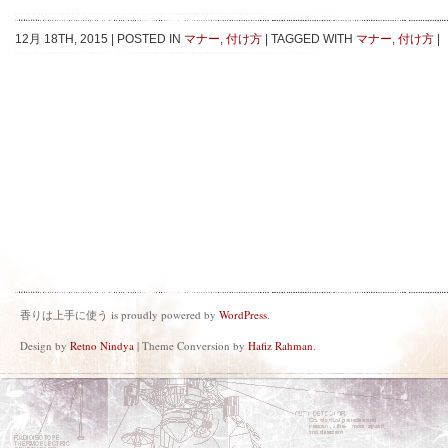
12月 18TH, 2015
|
POSTED IN
マナー
,
付け方
|
TAGGED WITH
マナー
,
付け方
|
香りは上手に使う is proudly powered by
WordPress
.
Design by
Retno Nindya
| Theme Conversion by
Hafiz Rahman
.