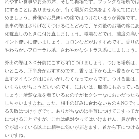
れやすい食事やお茶の席、そして職場です。フランクな場所で
にすることはありませんが、行く場所の空気をよく考えてにお
めましょう。葬儀やお見舞いの席ではつけないほうが得策です
食事の際はさりげなくつけるにとどめて、その後のお酒の席に
化粧直しのときに付け直しましょう。職場などでは、濃度の高
イント使いに使いましょう。コロンなどがおすすめです。香り
やわらかいフローラル系、さわやかなシトラス系にしましょう
外出の際は３０分前にこすらずにつけましょう。つける場所は
いところ、下半身がおすすめです。香りは下から上へ香るから
直すタイミングはにおいがしなくなってからです。つける量は
いくらいがちょうどいいのです。においは、服装にもあってい
しょう。清楚な服を着ている女の子がセクシーなにおいだった
しちゃいますよね。また、相手の好みに合わないものもNGです
る失敗はつけすぎです。ありがちなのは手首につけてこすって
につけることですが、これは絶対やってはいけません。鼻が近
分が思っている以上に相手に匂いが届きます。首から下につけ
いですね。